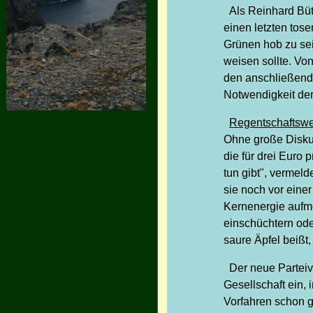
Als Reinhard Büt
einen letzten tos
Grünen hob zu se
weisen sollte. Vo
den anschließend
Notwendigkeit der
Regentschaftsw
Ohne große Disku
die für drei Euro 
tun gibt", vermel
sie noch vor eine
Kernenergie aufme
einschüchtern ode
saure Äpfel beißt
Der neue Parteiv
Gesellschaft ein,
Vorfahren schon g