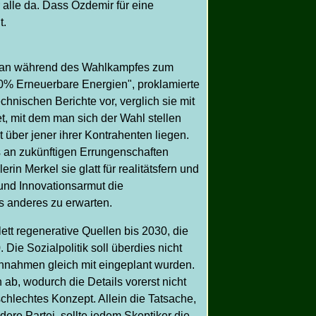
 alle da. Dass Özdemir für eine
t.
e man während des Wahlkampfes zum
00% Erneuerbare Energien", proklamierte
nischen Berichte vor, verglich sie mit
, mit dem man sich der Wahl stellen
 über jener ihrer Kontrahenten liegen.
 an zukünftigen Errungenschaften
in Merkel sie glatt für realitätsfern und
 und Innovationsarmut die
s anderes zu erwarten.
tt regenerative Quellen bis 2030, die
e Sozialpolitik soll überdies nicht
innahmen gleich mit eingeplant wurden.
ab, wodurch die Details vorerst nicht
schlechtes Konzept. Allein die Tatsache,
ere Partei, sollte jedem Skeptiker die