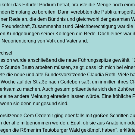
ikofer das Erfurter Podium betrat, brauste die Menge noch ein
enden Empfang zu bereiten. Dann verebbten die Publikumsgeräu
iner Rede an, die dem Bündnis und gleichwohl der gesamten We
n Freundschaft, Zusammenhalt und Gleichberechtigung war die 
en Kundgebungen seiner Kollegen die Rede. Doch eines war i
 Neuorientierung von Volk und Vaterland.
echsel
ssion wurde anschließend die neue Führungsspitze gewählt. "
pro Stunde Brutto arbeiten müssen, zeigt, dass ich mich bei einer
dete die neue und alte Bundesvorsitzende Claudia Roth. Viele ha
r Woche auf der Straße nach Gorleben saß, um inmitten ihres C
rksam zu machen. Auch gestern präsentierte sich den Zuhörer
r eine andere Meinung einreden lassen würde. Eine fröhliche Fr
, wenn sie denn nur gesund sind.
orsitzende Cem Özdemir ging ebenfalls mit großen Schritten auf 
 in der alle mitgenommen werden. Egal, ob sie aus Anatolien o
egen die Römer im Teutoburger Wald gekämpft haben", erklärte