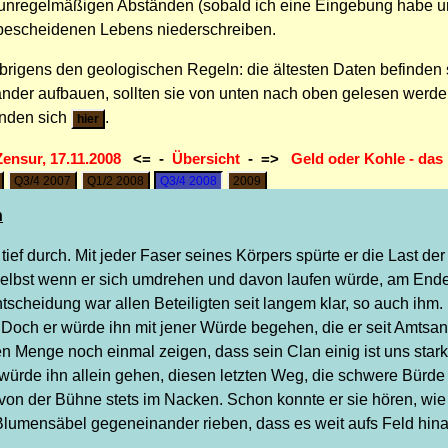
 unregelmäßigen Abständen (sobald ich eine Eingebung habe und
bescheidenen Lebens niederschreiben.
 übrigens den geologischen Regeln: die ältesten Daten befinden 
ander aufbauen, sollten sie von unten nach oben gelesen werde
inden sich
.
hier
Zensur, 17.11.2008
<= -
Übersicht
- =>
Geld oder Kohle - das 
Q3/4 2007
Q1/2 2008
Q3/4 2008
2009
n
tief durch. Mit jeder Faser seines Körpers spürte er die Last d
elbst wenn er sich umdrehen und davon laufen würde, am Ende w
tscheidung war allen Beteiligten seit langem klar, so auch ihm.
Doch er würde ihn mit jener Würde begehen, die er seit Amtsant
n Menge noch einmal zeigen, dass sein Clan einig ist uns star
Er würde ihn allein gehen, diesen letzten Weg, die schwere Bürd
on der Bühne stets im Nacken. Schon konnte er sie hören, wi
e Blumensäbel gegeneinander rieben, dass es weit aufs Feld hina