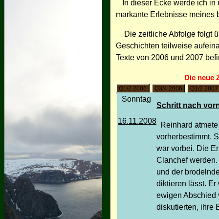
In dieser Ecke werde ich in
markante Erlebnisse meines 
Die zeitliche Abfolge folgt
Geschichten teilweise aufein
Texte von 2006 und 2007 bef
Die neue 
Q1/2 2006
Q3/4 2006
Q1/2 2007
Sonntag
Schritt nach vor
16.11.2008
Reinhard atmete 
vorherbestimmt. S
war vorbei. Die En
Clanchef werden. 
und der brodelnde
diktieren lässt. 
ewigen Abschied v
diskutierten, ihr