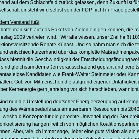
and auf dem Schlachtfeld zurück gelassen, denn Zukunft ist für
sellschaft einsteht wird selbst von der FDP nicht in Frage gestell
 dem Verstand fußt
g hatte man sich auf das Paket von Zielen einigen können, di
ag 2009 vertreten wird. "Wir alle wissen, unser Ziel heißt 1
ktionsvorsitzende Renate Künast. Und so nahm man sich die tech
 und entschied kurzerhand über das komplette Maßnahmenpaket
 dass hiermit die Geschwindigkeit der Entscheidungsfindung weit
n sind gleichsam dermaßen vorausschauend geplant und bereits
hantasielose Kandidaten wie Frank-Walter Steinmeier oder Kanzler
halten. Gut, von Mitmenschen die aufgrund eigener Unfähigkeit
er Kernenergie gern jahrelang vor sich herschieben, war nicht
sind nun die Umstellung deutscher Energieerzeugung auf komple
ung des Wärmebedarfs aus erneuerbaren Ressourcen bis 2040. Di
, weshalb Konzepte für die gerechte Umverteilung der Steuere
kretisierung hängen freilich von möglichen Koalitionspartnern 
nen. Aber, wie ich immer sage, lieber eine gute Vision als ein 
papier zwei Jahrzehnte weiter in die Zukunft plant als jede and