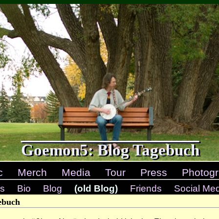
Goemon5: Blog Tagebuch
c
Merch
Media
Tour
Press
Photogr
s
Bio
Blog
(old Blog)
Friends
Social Me
ebuch