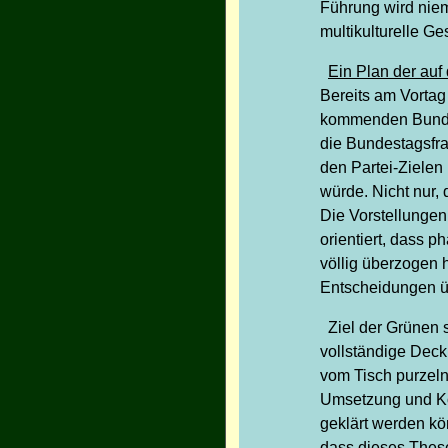
Führung wird niem
multikulturelle Ge
Ein Plan der auf
Bereits am Vorta
kommenden Bundest
die Bundestagsfra
den Partei-Zielen
würde. Nicht nur,
Die Vorstellunge
orientiert, dass p
völlig überzogen 
Entscheidungen üb
Ziel der Grünen 
vollständige Deck
vom Tisch purzeln
Umsetzung und Kon
geklärt werden kön
dass dieses Thesen