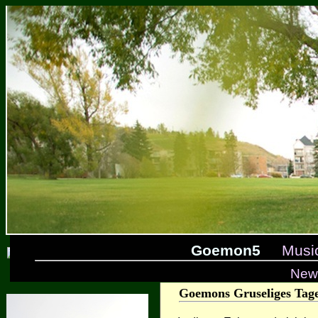
Goemon5
Musi
New
Goemons Gruseliges Tag