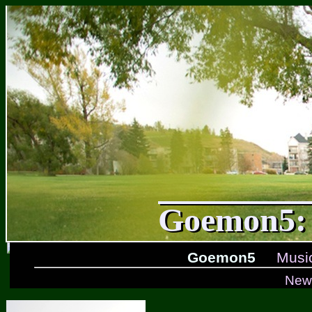
Goemon5: 
Goemon5
Musi
New