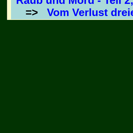
Raub und Mord - Teil 2
=>
Vom Verlust dre
Tagebuch